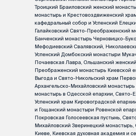
Троицкий Браиловский женский монасты
монастырь и Крестовоздвиженский храм
кафедральный собор и Успенский Елецк
Галайковский Свято-Преображенский м
Банченский монастырь Черновицко-Буко
Мефодиевский Свалявский, Николаевск
Успенский Домбокский монастыри Мукач
Почаевская Лавра, Ольшанский женский
Преображенский монастырь Киевской еп
Выгода и Свято-Никольский храм Перво
Архангельско-Михайловский монастырь
монастырь в Одесской епархии, Свято-
Успенский храм Кировоградской епархии
и Гощанский монастыри Ровенской епарх
Покровская Голосеевская пустынь, Свят
Михайловский Зверинецкий монастырь,
Киеве, Киевская духовная академия и 