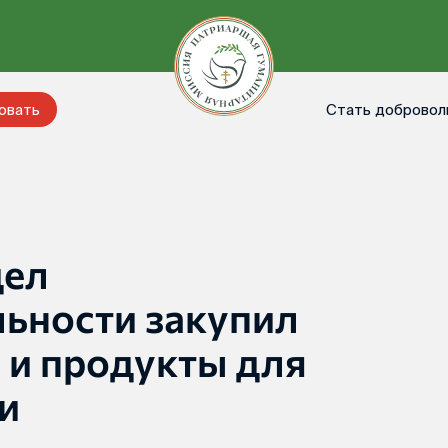
Стать добровол
овать
дел
льности закупил
 и продукты для
и