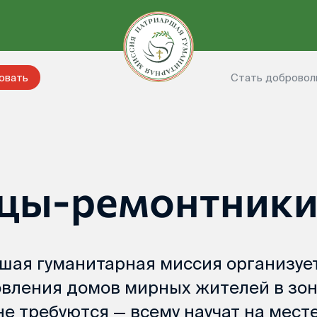
Стать добровол
овать
цы-ремонтник
шая гуманитарная миссия организуе
овления домов мирных жителей в зо
е требуются — всему научат на месте