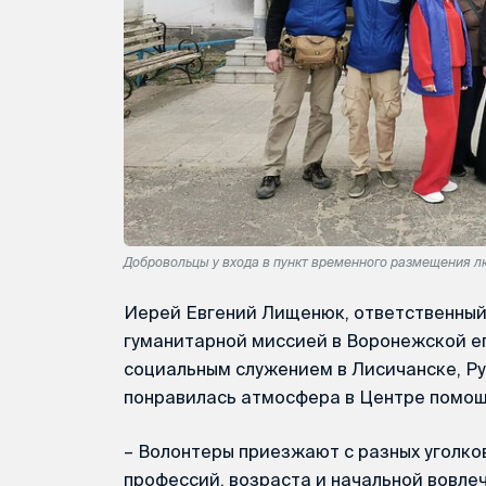
Добровольцы у входа в пункт временного размещения л
Иерей Евгений Лищенюк, ответственный
гуманитарной миссией в Воронежской еп
социальным служением в Лисичанске, Р
понравилась атмосфера в Центре помощ
– Волонтеры приезжают с разных уголко
профессий, возраста и начальной вовле