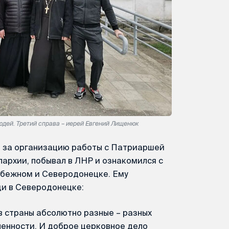
юдей. Третий справа – иерей Евгений Лищенюк
 за организацию работы с Патриаршей
архии, побывал в ЛНР и ознакомился с
убежном и Северодонецке. Ему
и в Северодонецке:
в страны абсолютно разные – разных
ченности. И доброе церковное дело