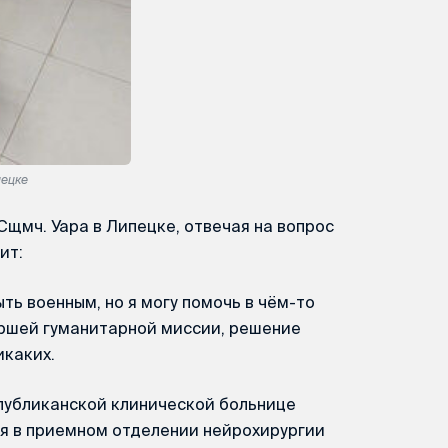
пецке
щмч. Уара в Липецке, отвечая на вопрос
ит:
быть военным, но я могу помочь в чём-то
аршей гуманитарной миссии, решение
икаких.
публиканской клинической больнице
ся в приемном отделении нейрохирургии