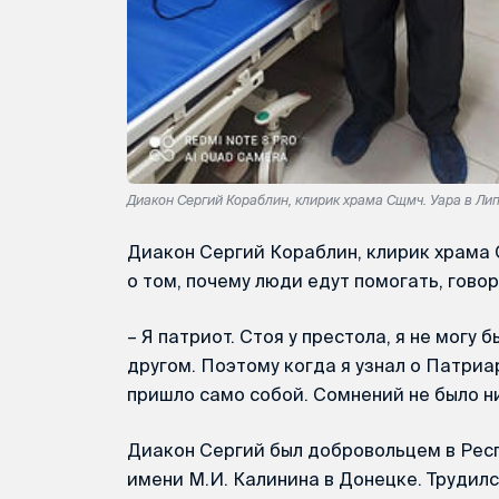
Диакон Сергий Кораблин, клирик храма Сщмч. Уара в Ли
Диакон Сергий Кораблин, клирик храма С
о том, почему люди едут помогать, говор
– Я патриот. Стоя у престола, я не могу 
другом. Поэтому когда я узнал о Патри
пришло само собой. Сомнений не было н
Диакон Сергий был добровольцем в Рес
имени М.И. Калинина в Донецке. Трудил