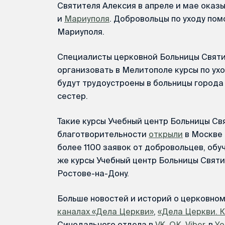
Святителя Алексия в апреле и мае оказ
и
Мариуполя
. Добровольцы по уходу пом
Мариуполя.
Специалисты церковной Больницы Святи
организовать в Мелитополе курсы по ух
будут трудоустроены в больницы города
сестер.
Такие курсы Учебный центр Больницы Св
благотворительности
открыли
в Москве 
более 1100 заявок от добровольцев, обу
же курсы Учебный центр Больницы Святит
Ростове-на-Дону.
Больше новостей и историй о церковно
каналах «Дела Церкви»
,
«Дела Церкви. 
Синодального отдела в
VK
,
ОК
,
Viber
, в
Yo