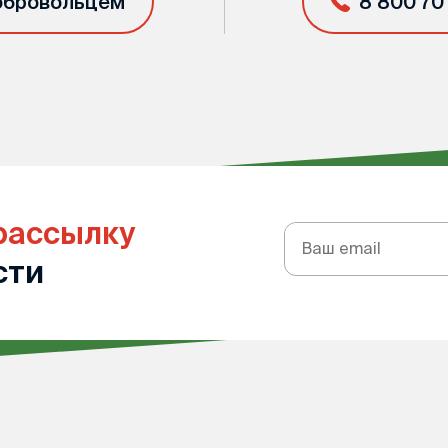
обровольцем
8 800 70
рассылку
Подписка
на
сти
рассылку