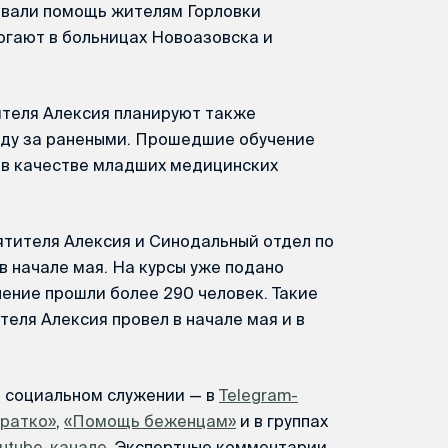
ывали помощь жителям Горловки
огают в больницах Новоазовска и
теля Алексия планируют также
оду за ранеными. Прошедшие обучение
 в качестве младших медицинских
ятителя Алексия и Синодальный отдел по
в начале мая. На курсы уже подано
чение прошли более 290 человек. Такие
еля Алексия провел в начале мая и в
м социальном служении — в
Telegram-
Кратко»
,
«Помощь беженцам»
и в группах
utube-канале
. Экспертные комментарии