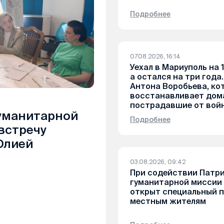
Подробнее
07.08.2026, 16:14
Уехал в Мариуполь на 1
а остался на три года
Антона Воробьева, ко
восстанавливает дом
пострадавшие от вой
уманитарной
Подробнее
встречу
Юлией
03.08.2026, 09:42
При содействии Патр
гуманитарной миссии 
открыт специальный 
местным жителям