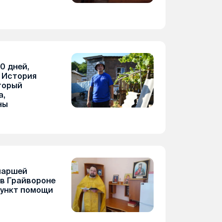
0 дней,
. История
торый
а,
ны
иаршей
в Грайвороне
пункт помощи