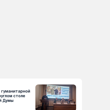
 гуманитарной
руглом столе
й Думы