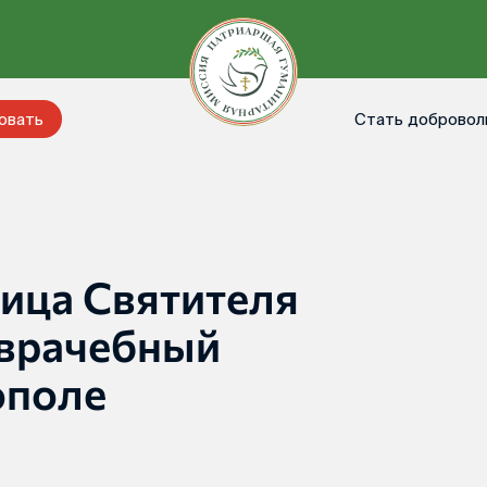
Стать добровол
овать
ица Святителя
 врачебный
ополе