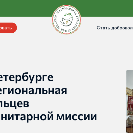
Стать добровол
овать
етербурге
егиональная
льцев
нитарной миссии