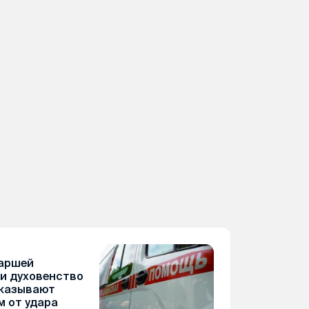
аршей
и духовенство
оказывают
 от удара