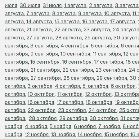
июля
,
30 июля
,
31 июля
,
1 августа
,
2 августа
,
3 августа
августа
,
7 августа
,
8 августа
,
9 августа
,
10 августа
,
11
августа
,
14 августа
,
15 августа
,
16 августа
,
17 августа
,
августа
,
21 августа
,
22 августа
,
23 августа
,
24 август
августа
,
27 августа
,
28 августа
,
29 августа
,
30 август
сентября
,
3 сентября
,
4 сентября
,
5 сентября
,
6 сент
сентября
,
9 сентября
,
10 сентября
,
11 сентября
,
12 се
сентября
,
15 сентября
,
16 сентября
,
17 сентября
,
18 с
сентября
,
21 сентября
,
22 сентября
,
23 сентября
,
24 
сентября
,
27 сентября
,
28 сентября
,
29 сентября
,
30 
октября
,
3 октября
,
4 октября
,
5 октября
,
6 октября
,
октября
,
10 октября
,
11 октября
,
12 октября
,
13 октябр
октября
,
16 октября
,
17 октября
,
18 октября
,
19 октябр
октября
,
22 октября
,
23 октября
,
24 октября
,
25 октя
октября
,
28 октября
,
29 октября
,
30 октября
,
31 окт
ноября
,
4 ноября
,
5 ноября
,
6 ноября
,
7 ноября
,
8 ноя
ноября
,
12 ноября
,
13 ноября
,
14 ноября
,
15 ноября
,
16 