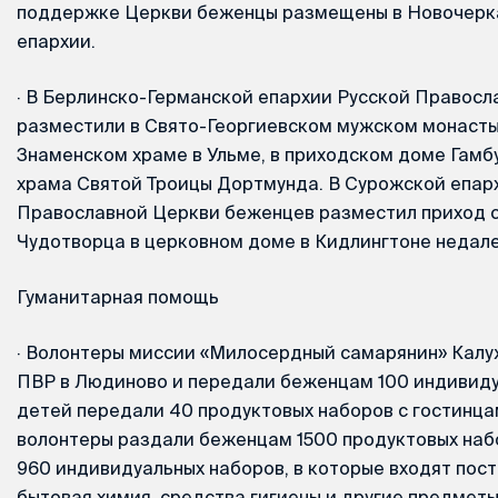
поддержке Церкви беженцы размещены в Новочерк
епархии.
·
В Берлинско-Германской епархии Русской Правосл
разместили в Свято-Георгиевском мужском монасты
Знаменском храме в Ульме, в приходском доме Гамб
храма Святой Троицы Дортмунда. В Сурожской епар
Православной Церкви беженцев разместил приход 
Чудотворца в церковном доме в Кидлингтоне недал
Гуманитарная помощь
·
Волонтеры миссии «Милосердный самарянин» Калу
ПВР в Людиново и передали беженцам 100 индивиду
детей передали 40 продуктовых наборов с гостинцам
волонтеры раздали беженцам 1500 продуктовых набор
960 индивидуальных наборов, в которые входят пос
бытовая химия, средства гигиены и другие предмет