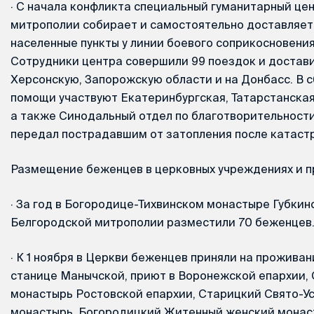
·
С начала конфликта специальный гуманитарный це
митрополии собирает и самостоятельно доставляет
населенные пункты у линии боевого соприкосновения
Сотрудники центра совершили 99 поездок и достави
Херсонскую, Запорожскую области и на Донбасс. В 
помощи участвуют Екатеринбургская, Татарстанская
а также Синодальный отдел по благотворительности
передал пострадавшим от затопления после катаст
Размещение беженцев в церковных учреждениях и 
·
За год в Богородице-Тихвинском монастыре Губкин
Белгородской митрополии разместили 70 беженцев
·
К 1 ноября в Церкви беженцев приняли на проживан
станице Манычской, приют в Воронежской епархии,
монастырь Ростовской епархии, Старицкий Свято-У
монастырь, Богородицкий Житенный женский монас