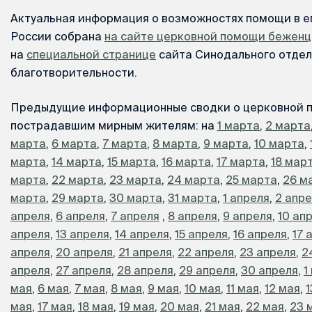
Актуальная информация о возможностях помощи в е
России собрана
на сайте церковной помощи бежен
на
специальной странице
сайта Синодального отдел
благотворительности.
Предыдущие информационные сводки о церковной 
пострадавшим мирным жителям: на
1 марта
,
2 марта
марта
,
6 марта
,
7 марта
,
8 марта
,
9 марта
,
10 марта
,
марта
,
14 марта
,
15 марта
,
16 марта
,
17 марта
,
18 мар
марта
,
22 марта
,
23 марта
,
24 марта
,
25 марта
,
26 м
марта
,
29 марта
,
30 марта
,
31 марта
,
1 апреля
,
2 апр
апреля
,
6 апреля
,
7 апреля
,
8 апреля
,
9 апреля
,
10 ап
апреля
,
13 апреля
,
14 апреля
,
15 апреля
,
16 апреля
,
17 
апреля
,
20 апреля
,
21 апреля
,
22 апреля
,
23 апреля
,
2
апреля
,
27 апреля
,
28 апреля
,
29 апреля
,
30 апреля
,
1
мая
,
6 мая
,
7 мая
,
8 мая
,
9 мая
,
10 мая
,
11 мая
,
12 мая
,
1
мая
,
17 мая
,
18 мая
,
19 мая
,
20 мая
,
21 мая
,
22 мая
,
23 