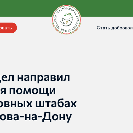
Стать добровол
овать
ел направил
ля помощи
овных штабах
това-на-Дону