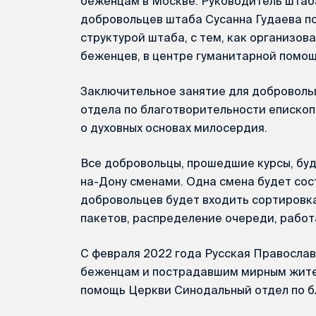
беженцам в Москве. Руководитель штаб
добровольцев штаба Сусанна Гудаева по
структурой штаба, с тем, как организо
беженцев, в центре гуманитарной помощ
Заключительное занятие для доброволь
отдела по благотворительности еписко
о духовных основах милосердия.
Все добровольцы, прошедшие курсы, буд
на-Дону сменами. Одна смена будет сост
добровольцев будет входить сортировк
пакетов, распределение очереди, работ
С февраля 2022 года Русская Правосла
беженцам и пострадавшим мирным жител
помощь Церкви Синодальный отдел по б