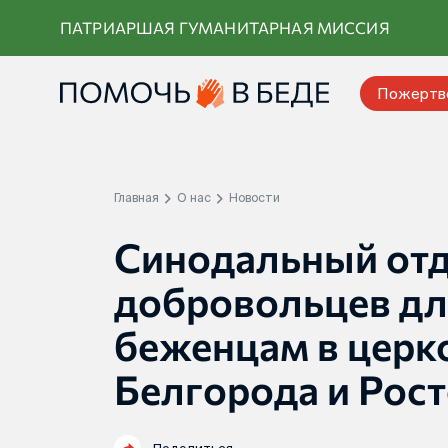
Перейти
ПАТРИАРШАЯ ГУМАНИТАРНАЯ МИССИЯ
к
контенту
Пожертв
Главная
О нас
Новости
Синодальный отд
добровольцев д
беженцам в церк
Белгорода и Рос