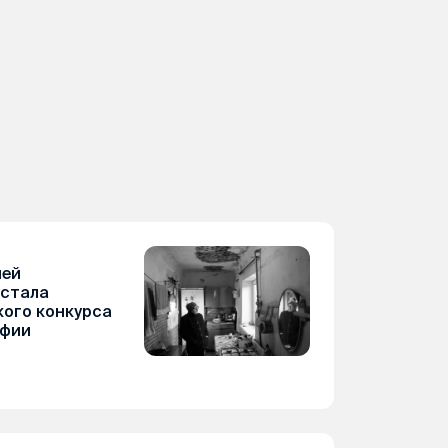
шей
 стала
ого конкурса
афии