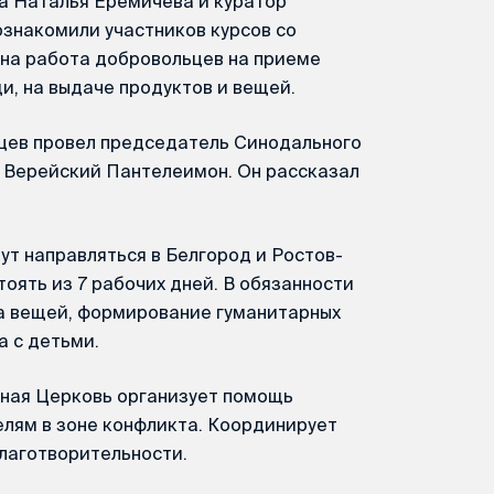
а Наталья Ерёмичева и куратор
знакомили участников курсов со
вана работа добровольцев на приеме
и, на выдаче продуктов и вещей.
цев провел председатель Синодального
п Верейский Пантелеимон. Он рассказал
ут направляться в Белгород и Ростов-
оять из 7 рабочих дней. В обязанности
а вещей, формирование гуманитарных
а с детьми.
вная Церковь организует помощь
ям в зоне конфликта. Координирует
лаготворительности.