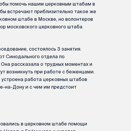
чтобы помочь нашим церковным штабам в
абы встречают приблизительно такое же
рковном штабе в Москве, но волонтеров
тор московского церковного штаба
седование, состоялось 3 занятия.
ерт Синодального отдела по
 Она рассказала о трудных моментах и
ут возникнуть при работе с беженцами.
к устроена работа церковных штабов
е-на-Дону и с чем им предстоит
ровались в церковном штабе помощи