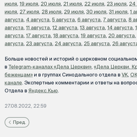
июля
,
19 июля
,
20 июля
,
21 июля
,
22 июля
,
23 июля
,
24
июля
,
27 июля
,
28 июля
,
29 июля
,
30 июля
,
31 июля
,
1 
августа
,
4 августа
,
5 августа
,
6 августа
,
7 августа
,
8 а
августа
,
11 августа
,
12 августа
,
13 августа
,
14 августа
,
августа
,
17 августа
,
18 августа
,
19 августа
,
20 августа
августа
,
23 августа
,
24 августа
,
25 августа
,
26 август
Больше новостей и историй о церковном социально
в
Telegram-каналах «Дела Церкви»
,
«Дела Церкви. К
беженцам»
и в группах Синодального отдела в
VK
,
О
канале
. Экспертные комментарии и ответы на вопрос
Отдела в
Яндекс.Кью
.
27.08.2022, 22:59
Пред.