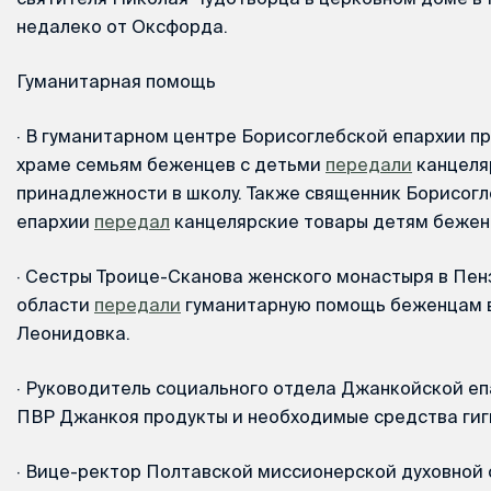
недалеко от Оксфорда.
Гуманитарная помощь
·
В гуманитарном центре Борисоглебской епархии п
храме семьям беженцев с детьми
передали
канцеля
принадлежности в школу. Также священник Борисог
епархии
передал
канцелярские товары детям беженц
·
Сестры Троице-Сканова женского монастыря в Пен
области
передали
гуманитарную помощь беженцам в
Леонидовка.
·
Руководитель социального отдела Джанкойской е
ПВР Джанкоя продукты и необходимые средства гиг
·
Вице-ректор Полтавской миссионерской духовной 