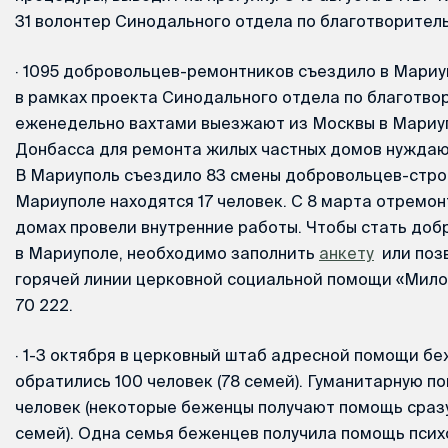
31 волонтер Синодального отдела по благотворител
·
1095 добровольцев-ремонтников съездило в Мариуп
в рамках проекта Синодального отдела по благотво
еженедельно вахтами выезжают из Москвы в Мариуп
Донбасса для ремонта жилых частных домов нуждаю
В Мариуполь съездило 83 смены добровольцев-строи
Мариуполе находятся 17 человек. С 8 марта отремон
домах провели внутренние работы. Чтобы стать до
в Мариуполе, необходимо заполнить
анкету
или позв
горячей линии церковной социальной помощи «Мило
70 222.
·
1-3 октября в церковный штаб адресной помощи б
обратились 100 человек (78 семей). Гуманитарную п
человек (некоторые беженцы получают помощь сразу
семей). Одна семья беженцев получила помощь псих