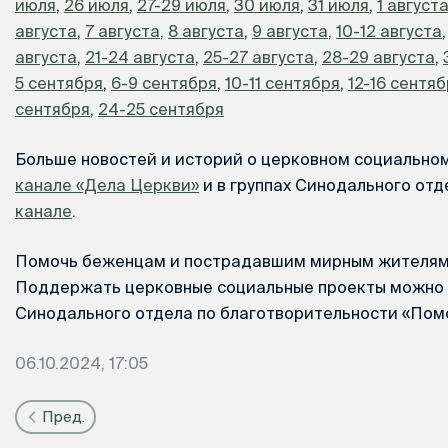
июля
,
26 июля
,
27-29 июля
,
30 июля
,
31 июля
,
1 август
августа
,
7 августа
,
8 августа
,
9 августа
,
10-12 августа
августа
,
21-24 августа
,
25-27 августа
,
28-29 августа
,
5 сентября
,
6-9 сентября
,
10-11 сентября
,
12-16 сентя
сентября
,
24-25 сентября
Больше новостей и историй о церковном социально
канале «Дела Церкви»
и в группах Синодального отд
канале
.
Помочь беженцам и пострадавшим мирным жителя
Поддержать церковные социальные проекты можно 
Синодального отдела по благотворительности «По
06.10.2024, 17:05
Пред.