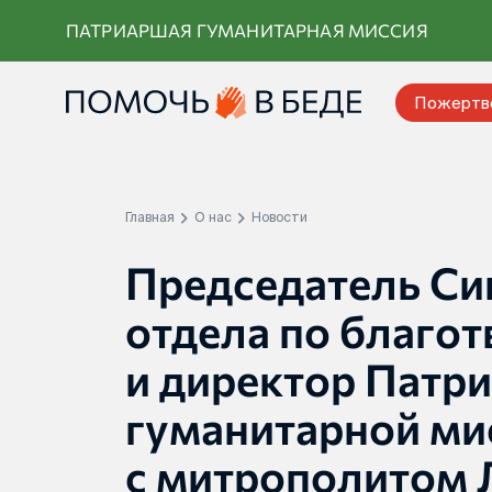
Перейти
ПАТРИАРШАЯ ГУМАНИТАРНАЯ МИССИЯ
к
контенту
Пожертв
Главная
О нас
Новости
Председатель Си
отдела по благо
и директор Патр
гуманитарной ми
с митрополитом 