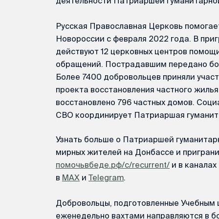
деятельности Патриаршей гуманитарно
Русская Православная Церковь помогае
Новороссии с февраля 2022 года. В при
действуют 12 церковных центров помощи
обращений. Пострадавшим передано бол
Более 7400 добровольцев приняли учас
проекта восстановления частного жиль
восстановлено 796 частных домов. Соци
СВО координирует Патриаршая гуманит
Узнать больше о Патриаршей гуманита
мирных жителей на Донбассе и пригран
помочьвбеде.рф/c/recurrent/
и в канала
в
MAX
и
Telegram
.
Добровольцы, подготовленные Учебным 
еженедельно вахтами направляются в б