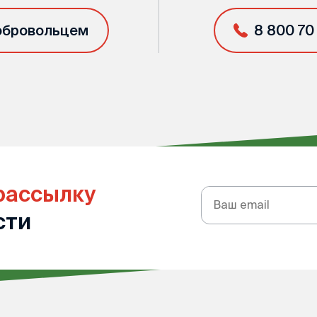
обровольцем
8 800 70
рассылку
Подписка
на
сти
рассылку