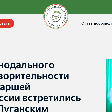
Стать добровол
овать
нодального
творительности
иаршей
ссии встретились
Луганским