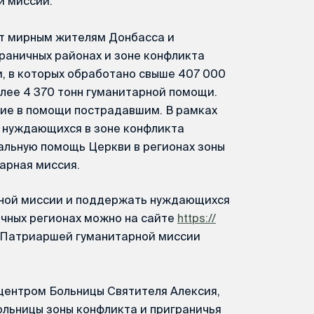
й миссии.
т мирным жителям Донбасса и
граничных районах и зоне конфликта
, в которых обработано свыше 407 000
ее 4 370 тонн гуманитарной помощи.
тие в помощи пострадавшим. В рамках
я нуждающихся в зоне конфликта
альную помощь Церкви в регионах зоны
арная миссия.
рной миссии и поддержать нуждающихся
ичных регионах можно на сайте
https://
х Патриаршей гуманитарной миссии
центром Больницы Святителя Алексия,
ольницы зоны конфликта и приграничья