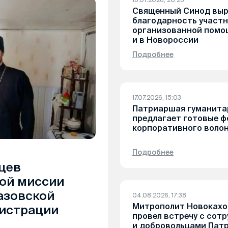
Священный Синод выр
благодарность участ
организованной помо
и в Новороссии
Подробнее
17.07.2026, 15:03
Патриаршая гуманита
предлагает готовые 
корпоративного воло
Подробнее
цев
ой миссии
азовской
04.08.2026, 17:38
Митрополит Новокахо
истрации
провел встречу с сот
и добровольцами Пат