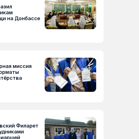
азил
никам
щи на Донбассе
рная миссия
форматы
нтёрства
вский Филарет
рудниками
риаршей