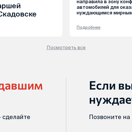
направила в зону кон
аршей
автомобилей для ока
Скадовске
нуждающимся мирным
Подробнее
Посмотреть все
адавшим
Если в
нуждае
 сделайте
Позвоните на