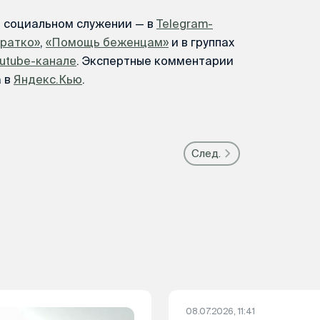
м социальном служении — в
Telegram-
Кратко»
,
«Помощь беженцам»
и в группах
utube-канале
. Экспертные комментарии
а в
Яндекс.Кью
.
След.
08.07.2026, 11:41