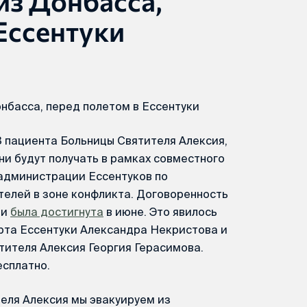
из Донбасса,
Ессентуки
нбасса, перед полетом в Ессентуки
3 пациента Больницы Святителя Алексия,
ни будут получать в рамках совместного
 администрации Ессентуков по
елей в зоне конфликта. Договоренность
ии
была достигнута
в июне. Это явилось
рта Ессентуки Александра Некристова и
ителя Алексия Георгия Герасимова.
есплатно.
теля Алексия мы эвакуируем из