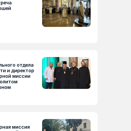
треча
ршей
льного отдела
ти и директор
рной миссии
политом
оном
рная миссия