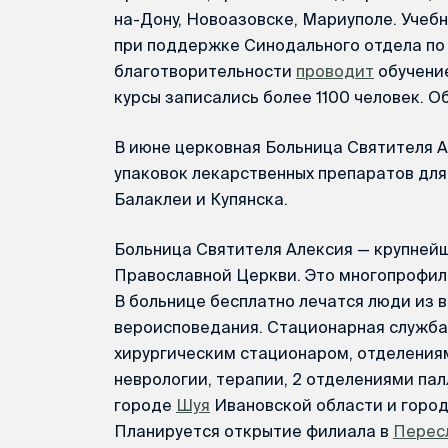
на-Дону, Новоазовске, Мариуполе. Учеб
при поддержке Синодального отдела по
благотворительности
проводит
обучение
курсы записались более 1100 человек. О
В июне церковная Больница Святителя 
упаковок лекарственных препаратов дл
Балаклеи и Купянска.
Больница Святителя Алексия — крупней
Православной Церкви. Это многопрофил
В больнице бесплатно лечатся люди из в
вероисповедания. Стационарная служб
хирургическим стационаром, отделения
неврологии, терапии, 2 отделениями па
городе
Шуя
Ивановской области и горо
Планируется открытие филиала в
Перес