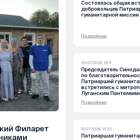
Состоялась общая вс
добровольцев Патриа
гуманитарной миссии
Подробнее
05.07.2026, 19:11
Председатель Синода
по благотворительнос
Патриаршей гуманита
встретились с митро
Луганским Пантелеим
Подробнее
кий Филарет
10.07.2026, 15:32
Патриаршая гуманита
дниками