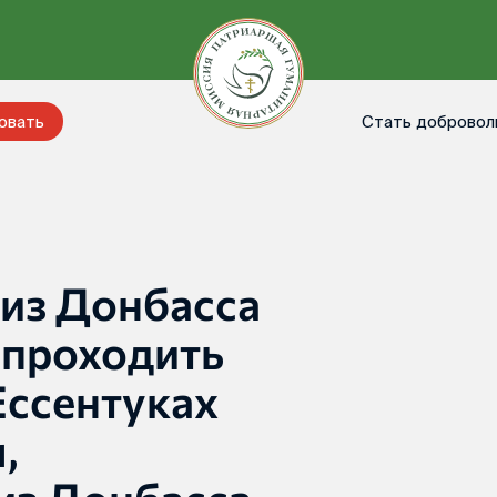
Стать добровол
овать
из Донбасса
 проходить
Ессентуках
,