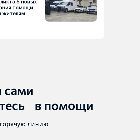
фликта 5 новых
зания помощи
 жителям
ы сами
тесь в помощи
 горячую линию