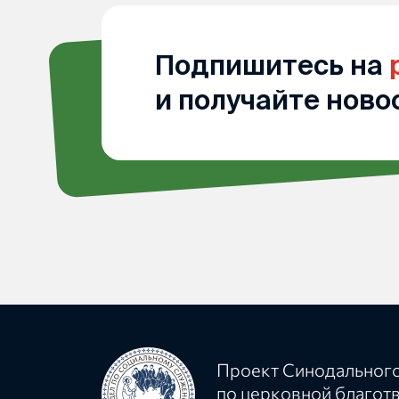
Подпишитесь на
и получайте ново
Проект Синодального
по церковной благот