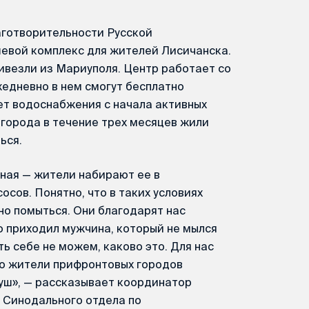
аготворительности Русской
евой комплекс для жителей Лисичанска.
ивезли из Мариуполя. Центр работает со
Ежедневно в нем смогут бесплатно
нет водоснабжения с начала активных
города в течение трех месяцев жили
ься.
жная — жители набирают ее в
осов. Понятно, что в таких условиях
но помыться. Они благодарят нас
о приходил мужчина, который не мылся
ь себе не можем, каково это. Для нас
-то жители прифронтовых городов
душ», — рассказывает координатор
 Синодального отдела по