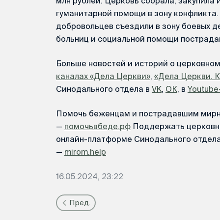
млн рублей. Церковь собрала, закупила 
гуманитарной помощи в зону конфликта.
добровольцев съездили в зону боевых д
больниц и социальной помощи пострада
Больше новостей и историй о церковно
каналах «Дела Церкви»
,
«Дела Церкви. 
Синодального отдела в
VK
,
ОК
, в
Youtube
Помочь беженцам и пострадавшим мир
—
помочьвбеде.рф
Поддержать церковны
онлайн-платформе Синодального отдел
—
mirom.help
16.05.2024, 23:22
Пред.