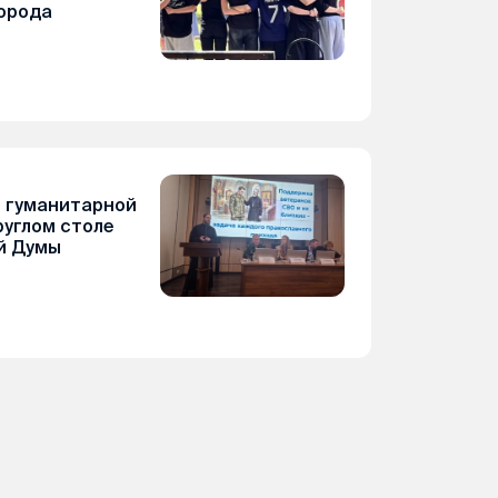
орода
 гуманитарной
руглом столе
й Думы