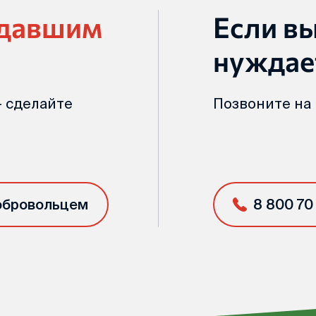
адавшим
Если в
нуждае
 сделайте
Позвоните на
обровольцем
8 800 70