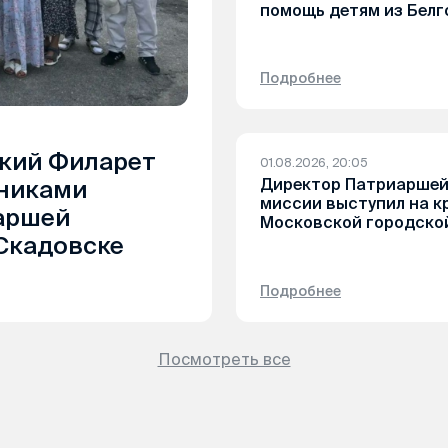
помощь детям из Белг
Подробнее
кий Филарет
01.08.2026, 20:05
Директор Патриаршей
дниками
миссии выступил на к
аршей
Московской городско
Скадовске
Подробнее
Посмотреть все