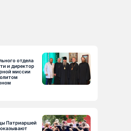
льного отдела
ти и директор
рной миссии
политом
оном
цы Патриаршей
 оказывают