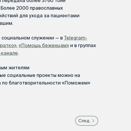
и передала более 3760 тонн
 Более 2000 православных
ействий для ухода за пациентами
вшим.
м социальном служении — в
Telegram-
Кратко»
,
«Помощь беженцам»
и в группах
-канале
.
ным жителям
е социальные проекты можно на
а по благотворительности «Поможем»
След.