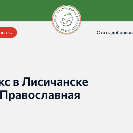
Стать добровол
овать
с в Лисичанске
 Православная