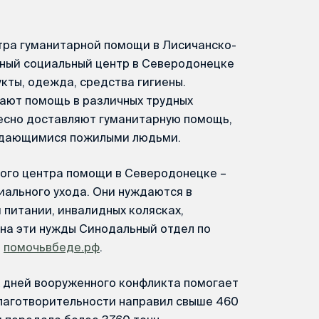
тра гуманитарной помощи в Лисичанско-
ный социальный центр в Северодонецке
ты, одежда, средства гигиены.
ают помощь в различных трудных
есно доставляют гуманитарную помощь,
уждающимися пожилыми людьми.
ного центра помощи в Северодонецке –
ального ухода. Они нуждаются в
м питании, инвалидных колясках,
на эти нужды Синодальный отдел по
е
помочьвбеде.рф
.
х дней вооруженного конфликта помогает
лаготворительности направил свыше 460