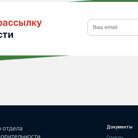
рассылку
Подписка
на
сти
рассылку
 отдела
Документы
ворительности
Отчеты