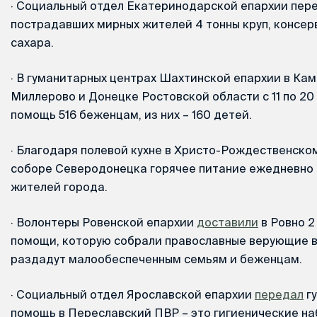
·
Социальный отдел Екатеринодарской епархии пере
пострадавших мирных жителей 4 тонны круп, консерв
сахара.
·
В гуманитарных центрах Шахтинской епархии в Ка
Миллерово и Донецке Ростовской области с 11 по 2
помощь 516 беженцам, из них – 160 детей.
·
Благодаря полевой кухне в Христо-Рождественско
соборе Северодонецка горячее питание ежедневно 
жителей города.
·
Волонтеры Ровенской епархии
доставили
в Ровно 2
помощи, которую собрали православные верующие в
раздадут малообеспеченным семьям и беженцам.
·
Социальный отдел Ярославской епархии
передал
г
помощь в Переславский ПВР – это гигиенические на