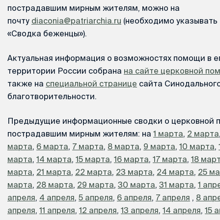
пострадавшим мирным жителям, можно на
почту
diaconia@patriarchia.ru
(необходимо указывать 
«Сводка беженцы»).
Актуальная информация о возможностях помощи в е
территории России собрана
на сайте церковной п
также на
специальной странице
сайта Синодального
благотворительности.
Предыдущие информационные сводки о церковной 
пострадавшим мирным жителям: на
1 марта
,
2 марта
марта
,
6 марта
,
7 марта
,
8 марта
,
9 марта
,
10 марта
,
марта
,
14 марта
,
15 марта
,
16 марта
,
17 марта
,
18 мар
марта
,
21 марта
,
22 марта
,
23 марта
,
24 марта
,
25 м
марта
,
28 марта
,
29 марта
,
30 марта
,
31 марта
,
1 апр
апреля
,
4 апреля
,
5 апреля
,
6 апреля
,
7 апреля
,
8 апр
апреля
,
11 апреля
,
12 апреля
,
13 апреля
,
14 апреля
,
15 