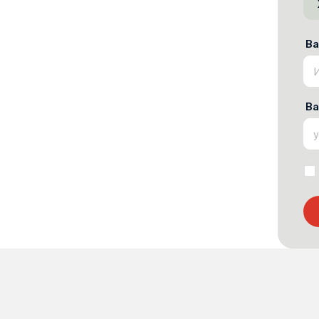
Ва
Ва