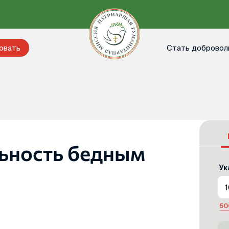
Стать добровол
овать
ьность бедным
Ук
50