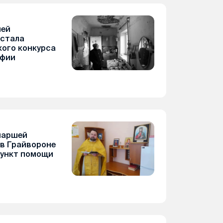
шей
 стала
ого конкурса
афии
иаршей
в Грайвороне
пункт помощи