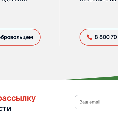
обровольцем
8 800 70
рассылку
Подписка
на
сти
рассылку