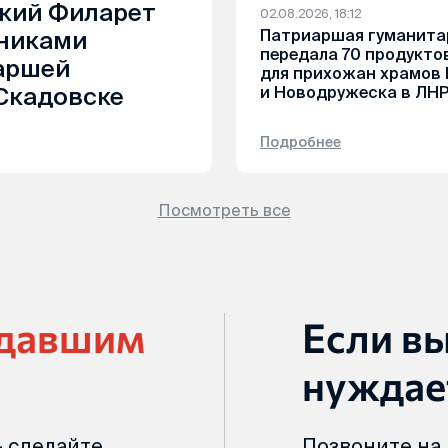
кий Филарет
02.08.2026, 18:12
Патриаршая гуманита
дниками
передала 70 продукто
аршей
для прихожан храмов 
Скадовске
и Новодружеска в ЛН
Подробнее
Посмотреть все
адавшим
Если в
нуждае
 сделайте
Позвоните на