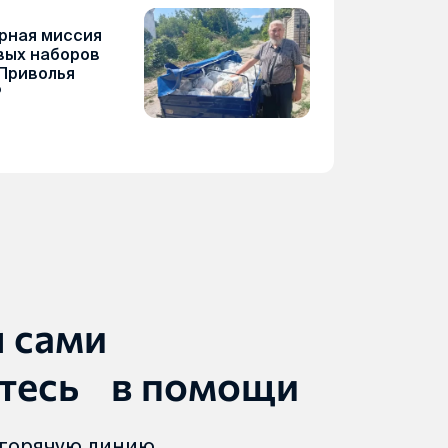
рная миссия
вых наборов
Приволья
Р
ы сами
тесь в помощи
 горячую линию