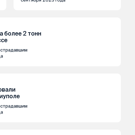
 более 2 тонн
ссе
острадавшим
да
овали
иуполе
острадавшим
да