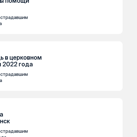
ны помощи
острадавшим
а
ь в церковном
я 2022 года
острадавшим
а
а
нск
острадавшим