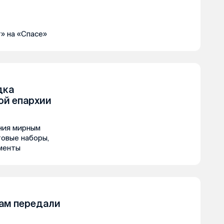
» на «Спасе»
дка
ой епархии
ния мирным
овые наборы,
менты
ам передали