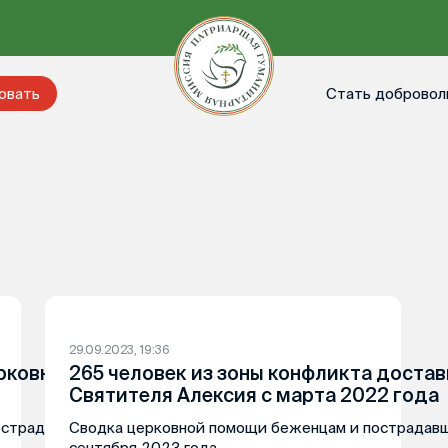
Стать добровол
овать
29.09.2023, 19:36
ерковном штабе помощи беженцам
265 человек из зоны конфликта достав
Святителя Алексия с марта 2022 года
острадавшим мирным жителям за 29
Сводка церковной помощи беженцам и пострадав
сентября 2023 года