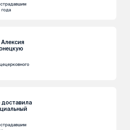
острадавшим
 года
 Алексия
донецкую
бщецерковного
 доставила
оциальный
острадавшим