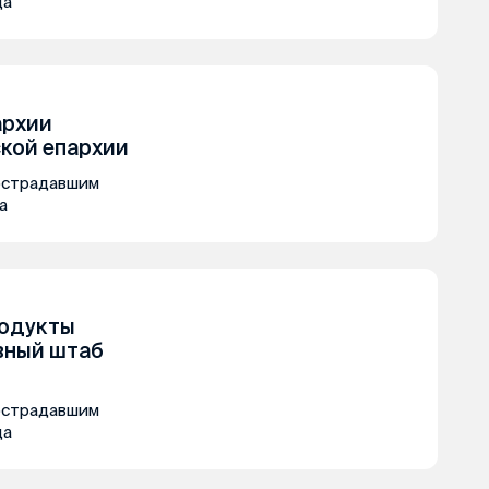
да
архии
кой епархии
острадавшим
а
родукты
вный штаб
острадавшим
да