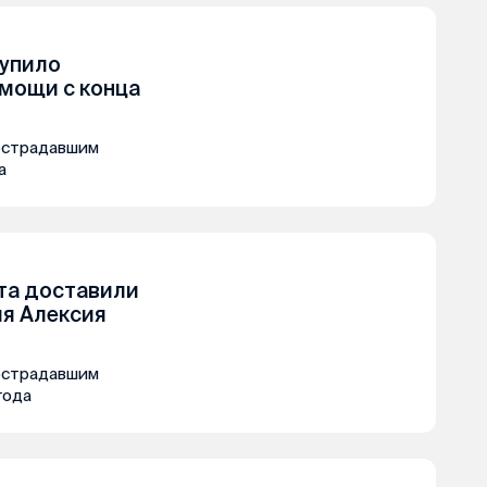
тупило
омощи с конца
острадавшим
а
та доставили
ля Алексия
острадавшим
года