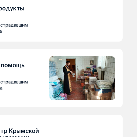
продукты
острадавшим
а
а помощь
острадавшим
а
нтр Крымской